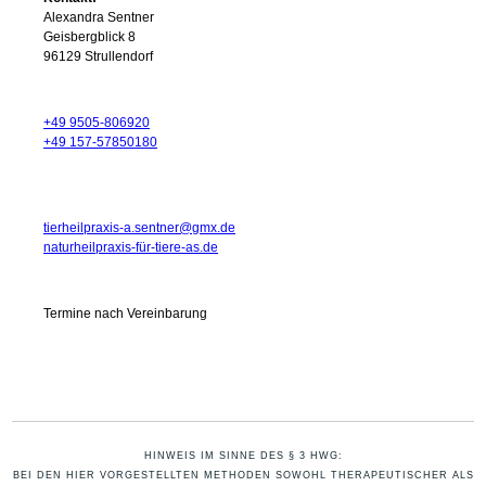
Alexandra Sentner
Geisbergblick 8
96129 Strullendorf
+49 9505-806920
+49 157-57850180
tierheilpraxis-a.sentner@gmx.de
naturheilpraxis-für-tiere-as.de
Termine nach Vereinbarung
HINWEIS IM SINNE DES § 3 HWG:
BEI DEN HIER VORGESTELLTEN METHODEN SOWOHL THERAPEUTISCHER ALS