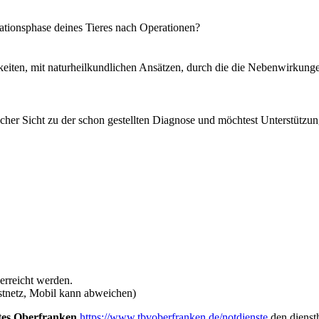
ationsphase deines Tieres nach Operationen?
chkeiten, mit naturheilkundlichen Ansätzen, durch die die Nebenwirkun
cher Sicht zu der schon gestellten Diagnose und möchtest Unterstützun
erreicht werden.
stnetz, Mobil kann abweichen)
stes Oberfranken
https://www.tbvoberfranken.de/notdienste
den dienst