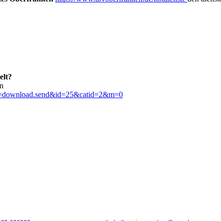
elt?
en
ask=download.send&id=25&catid=2&m=0