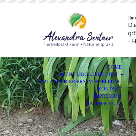
Ihr
Die
gr
- 
HOME
MEINE MÖGLICHKEITEN
ABLAUF EINER ERSTVOSTELLUNG
KONTAKT
IMPRESSUM
DATENSCHUTZ